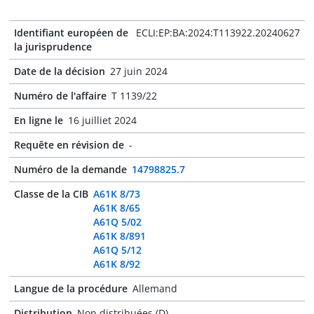
Identifiant européen de
ECLI:EP:BA:2024:T113922.20240627
la jurisprudence
Date de la décision
27 juin 2024
Numéro de l'affaire
T 1139/22
En ligne le
16 juilliet 2024
Requête en révision de
-
Numéro de la demande
14798825.7
Classe de la CIB
A61K 8/73
A61K 8/65
A61Q 5/02
A61K 8/891
A61Q 5/12
A61K 8/92
Langue de la procédure
Allemand
Distribution
Non distribuées (D)