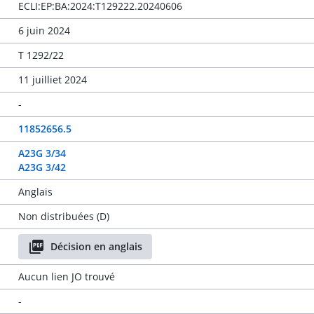
ECLI:EP:BA:2024:T129222.20240606
6 juin 2024
T 1292/22
11 juilliet 2024
-
11852656.5
A23G 3/34
A23G 3/42
Anglais
Non distribuées (D)
Décision en anglais
Aucun lien JO trouvé
-