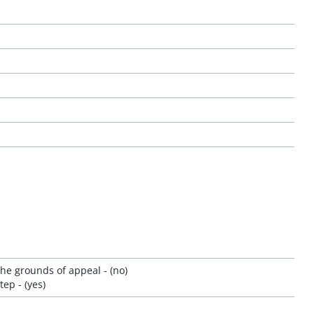
he grounds of appeal - (no)
ep - (yes)