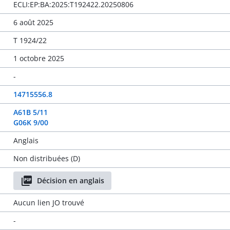
ECLI:EP:BA:2025:T192422.20250806
6 août 2025
T 1924/22
1 octobre 2025
-
14715556.8
A61B 5/11
G06K 9/00
Anglais
Non distribuées (D)
Décision en anglais
Aucun lien JO trouvé
-