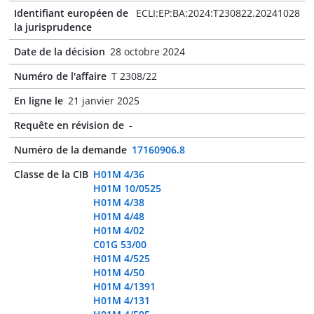
Identifiant européen de
ECLI:EP:BA:2024:T230822.20241028
la jurisprudence
Date de la décision
28 octobre 2024
Numéro de l'affaire
T 2308/22
En ligne le
21 janvier 2025
Requête en révision de
-
Numéro de la demande
17160906.8
Classe de la CIB
H01M 4/36
H01M 10/0525
H01M 4/38
H01M 4/48
H01M 4/02
C01G 53/00
H01M 4/525
H01M 4/50
H01M 4/1391
H01M 4/131