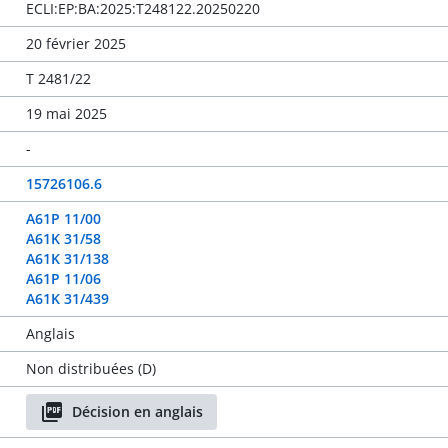
ECLI:EP:BA:2025:T248122.20250220
20 février 2025
T 2481/22
19 mai 2025
-
15726106.6
A61P 11/00
A61K 31/58
A61K 31/138
A61P 11/06
A61K 31/439
Anglais
Non distribuées (D)
Décision en anglais