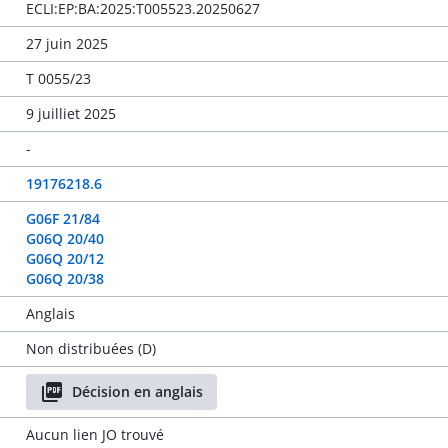
ECLI:EP:BA:2025:T005523.20250627
27 juin 2025
T 0055/23
9 juilliet 2025
-
19176218.6
G06F 21/84
G06Q 20/40
G06Q 20/12
G06Q 20/38
Anglais
Non distribuées (D)
Décision en anglais
Aucun lien JO trouvé