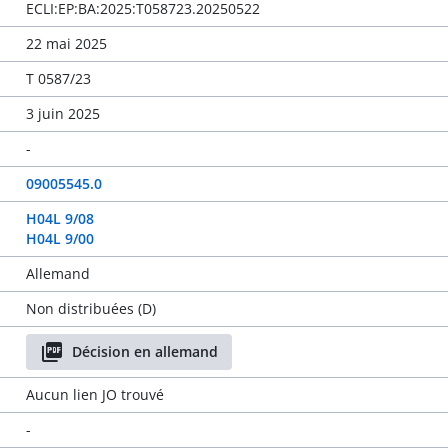
ECLI:EP:BA:2025:T058723.20250522
22 mai 2025
T 0587/23
3 juin 2025
-
09005545.0
H04L 9/08
H04L 9/00
Allemand
Non distribuées (D)
Décision en allemand
Aucun lien JO trouvé
-