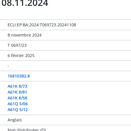
 08.11.2024
ECLI:EP:BA:2024:T069723.20241108
8 novembre 2024
T 0697/23
6 février 2025
-
16810382.8
A61K 8/73
A61K 8/81
A61K 8/58
A61Q 5/06
A61Q 5/12
Anglais
Non distribuées (D)