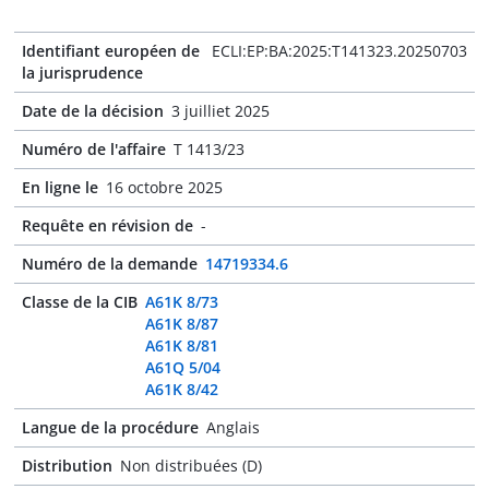
Identifiant européen de
ECLI:EP:BA:2025:T141323.20250703
la jurisprudence
Date de la décision
3 juilliet 2025
Numéro de l'affaire
T 1413/23
En ligne le
16 octobre 2025
Requête en révision de
-
Numéro de la demande
14719334.6
Classe de la CIB
A61K 8/73
A61K 8/87
A61K 8/81
A61Q 5/04
A61K 8/42
Langue de la procédure
Anglais
Distribution
Non distribuées (D)