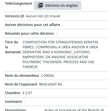
Téléchargement
Décision en anglais
Versions JO
Aucun lien JO trouvé
Autres décisions pour cet affaire
-
Résumés pour cette décision
-
Titre de
COMPOSITION FOR STRAIGHTENING KERATIN
la
FIBRES, COMPRISING A UREA AND/OR A UREA
demande
DERIVATIVE AND A NONIONIC, CATIONIC,
AMPHOTERIC OR ANIONIC ASSOCIATIVE
POLYMERIC THICKENER, PROCESS AND USE
THEREOF
Nom du demandeur
L'OREAL
Nom de l'opposant
Beiersdorf AG
Chambre
3.3.07
Sommaire
-
Dispositions
Rules of procedure of the Boards of