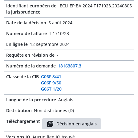
Identifiant européen de
ECLI:EP:BA:2024:T171023.20240805
la jurisprudence
Date de la décision
5 août 2024
Numéro de l'affaire
T 1710/23
En ligne le
12 septembre 2024
Requête en révision de
-
Numéro de la demande
18163807.3
Classe de la CIB
G06F 8/41
G06F 9/50
G06T 1/20
Langue de la procédure
Anglais
Distribution
Non distribuées (D)
Téléchargement
Décision en anglais
Versions JO
Aucun lien JO trouvé