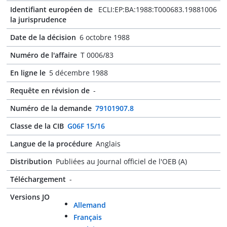
Identifiant européen de
ECLI:EP:BA:1988:T000683.19881006
la jurisprudence
Date de la décision
6 octobre 1988
Numéro de l'affaire
T 0006/83
En ligne le
5 décembre 1988
Requête en révision de
-
Numéro de la demande
79101907.8
Classe de la CIB
G06F 15/16
Langue de la procédure
Anglais
Distribution
Publiées au Journal officiel de l'OEB (A)
Téléchargement
-
Versions JO
Allemand
Français