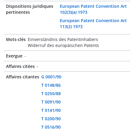
Dispositions juridiques
European Patent Convention Art
pertinentes
102(3)(a) 1973
European Patent Convention Art
113(2) 1973
Mots-clés
Einverständnis des Patentinhabers
Widerruf des europäischen Patents
Exergue
-
Affaires citées
-
Affaires citantes
G 0001/90
T 0148/86
T 0250/88
T 0091/90
T 0141/90
T 0200/90
T 0516/90