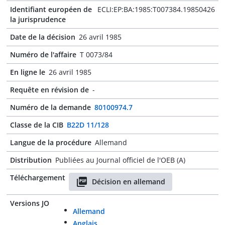
Identifiant européen de
ECLI:EP:BA:1985:T007384.19850426
la jurisprudence
Date de la décision
26 avril 1985
Numéro de l'affaire
T 0073/84
En ligne le
26 avril 1985
Requête en révision de
-
Numéro de la demande
80100974.7
Classe de la CIB
B22D 11/128
Langue de la procédure
Allemand
Distribution
Publiées au Journal officiel de l'OEB (A)
Téléchargement
Décision en allemand
Versions JO
Allemand
Anglais