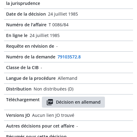
la jurisprudence
Date de la décision
24 juilliet 1985
Numéro de l'affaire
T 0086/84
En ligne le
24 juilliet 1985
Requête en révision de
-
Numéro de la demande
79103572.8
Classe de la CIB
-
Langue de la procédure
Allemand
Distribution
Non distribuées (D)
Téléchargement
Décision en allemand
Versions JO
Aucun lien JO trouvé
Autres décisions pour cet affaire
-
Résumés pour cette décision
-