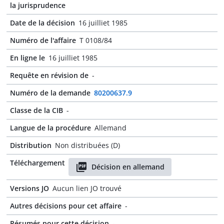
la jurisprudence
Date de la décision
16 juilliet 1985
Numéro de l'affaire
T 0108/84
En ligne le
16 juilliet 1985
Requête en révision de
-
Numéro de la demande
80200637.9
Classe de la CIB
-
Langue de la procédure
Allemand
Distribution
Non distribuées (D)
Téléchargement
Décision en allemand
Versions JO
Aucun lien JO trouvé
Autres décisions pour cet affaire
-
Résumés pour cette décision
-