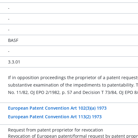
-
-
-
BASF
-
3.3.01
If in opposition proceedings the proprietor of a patent requests
substantive examination of the impediments to patentability. T
No. 11/82, OJ EPO 2/1982, p. 57 and Decision T 73/84, OJ EPO 8/
European Patent Convention Art 102(3)(a) 1973
European Patent Convention Art 113(2) 1973
Request from patent proprietor for revocation
Revocation of European patent/formal request by patent propr