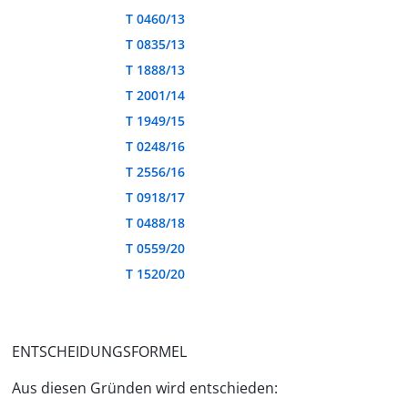
T 0460/13
T 0835/13
T 1888/13
T 2001/14
T 1949/15
T 0248/16
T 2556/16
T 0918/17
T 0488/18
T 0559/20
T 1520/20
ENTSCHEIDUNGSFORMEL
Aus diesen Gründen wird entschieden: