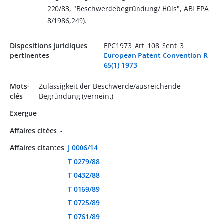
220/83, "Beschwerdebegründung/ Hüls", ABl EPA
8/1986,249).
Dispositions juridiques
EPC1973_Art_108_Sent_3
pertinentes
European Patent Convention R
65(1) 1973
Mots-
Zulässigkeit der Beschwerde/ausreichende
clés
Begründung (verneint)
Exergue
-
Affaires citées
-
Affaires citantes
J 0006/14
T 0279/88
T 0432/88
T 0169/89
T 0725/89
T 0761/89