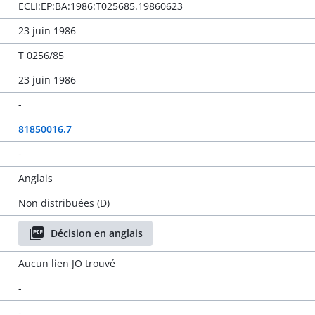
ECLI:EP:BA:1986:T025685.19860623
23 juin 1986
T 0256/85
23 juin 1986
-
81850016.7
-
Anglais
Non distribuées (D)
Décision en anglais
Aucun lien JO trouvé
-
-