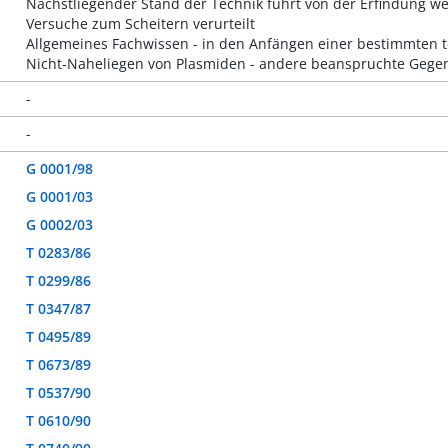
Nächstliegender Stand der Technik führt von der Erfindung w
Versuche zum Scheitern verurteilt
Allgemeines Fachwissen - in den Anfängen einer bestimmten 
Nicht-Naheliegen von Plasmiden - andere beanspruchte Gege
-
-
G 0001/98
G 0001/03
G 0002/03
T 0283/86
T 0299/86
T 0347/87
T 0495/89
T 0673/89
T 0537/90
T 0610/90