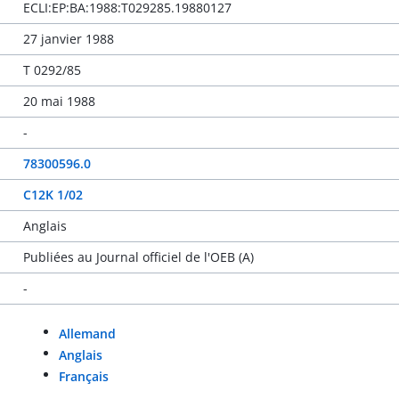
ECLI:EP:BA:1988:T029285.19880127
27 janvier 1988
T 0292/85
20 mai 1988
-
78300596.0
C12K 1/02
Anglais
Publiées au Journal officiel de l'OEB (A)
-
Allemand
Anglais
Français