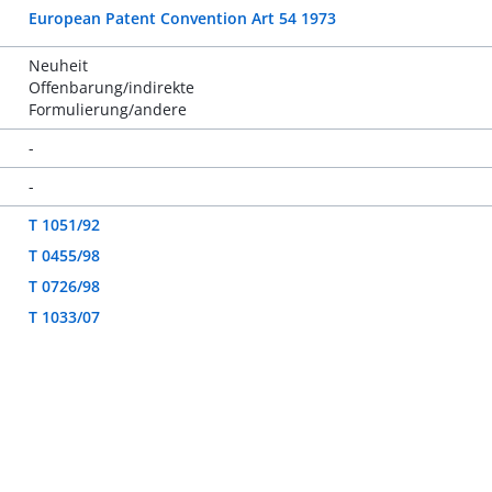
European Patent Convention Art 54 1973
Neuheit
Offenbarung/indirekte
Formulierung/andere
-
-
T 1051/92
T 0455/98
T 0726/98
T 1033/07