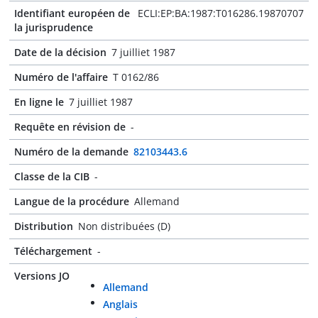
Identifiant européen de
ECLI:EP:BA:1987:T016286.19870707
la jurisprudence
Date de la décision
7 juilliet 1987
Numéro de l'affaire
T 0162/86
En ligne le
7 juilliet 1987
Requête en révision de
-
Numéro de la demande
82103443.6
Classe de la CIB
-
Langue de la procédure
Allemand
Distribution
Non distribuées (D)
Téléchargement
-
Versions JO
Allemand
Anglais