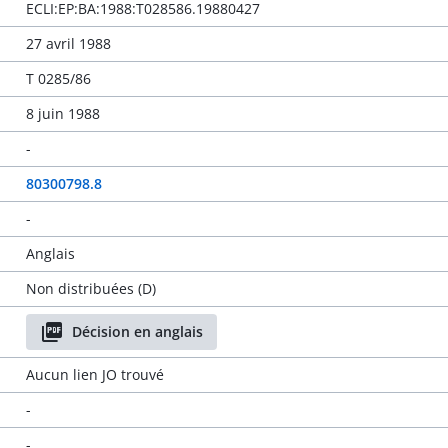
ECLI:EP:BA:1988:T028586.19880427
27 avril 1988
T 0285/86
8 juin 1988
-
80300798.8
-
Anglais
Non distribuées (D)
Décision en anglais
Aucun lien JO trouvé
-
-