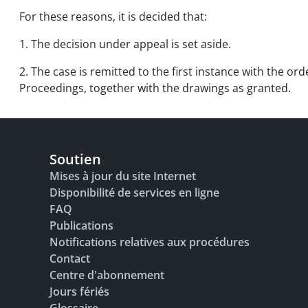
For these reasons, it is decided that:
1. The decision under appeal is set aside.
2. The case is remitted to the first instance with the o
Proceedings, together with the drawings as granted.
Soutien
Mises à jour du site Internet
Disponibilité de services en ligne
FAQ
Publications
Notifications relatives aux procédures
Contact
Centre d'abonnement
Jours fériés