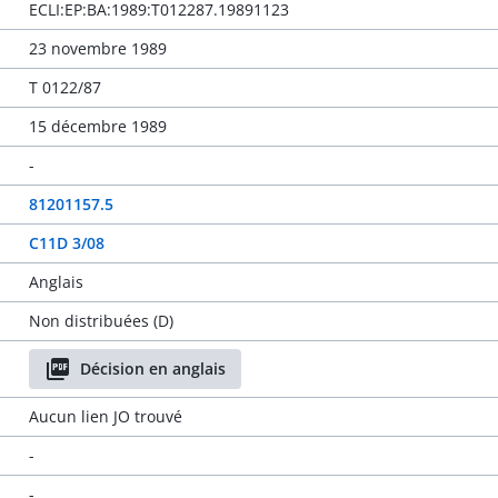
ECLI:EP:BA:1989:T012287.19891123
23 novembre 1989
T 0122/87
15 décembre 1989
-
81201157.5
C11D 3/08
Anglais
Non distribuées (D)
Décision en anglais
Aucun lien JO trouvé
-
-