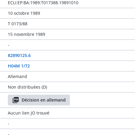
ECLI:EP:BA:1989:T017388.19891010
10 octobre 1989
T 0173/88
15 novembre 1989
-
82890125.6
H04M 1/72
Allemand
Non distribuées (D)
Décision en allemand
Aucun lien JO trouvé
-
-