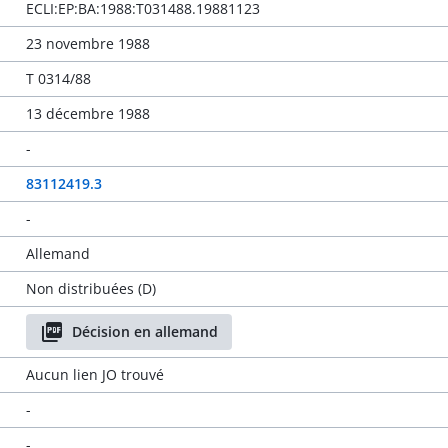
ECLI:EP:BA:1988:T031488.19881123
23 novembre 1988
T 0314/88
13 décembre 1988
-
83112419.3
-
Allemand
Non distribuées (D)
Décision en allemand
Aucun lien JO trouvé
-
-