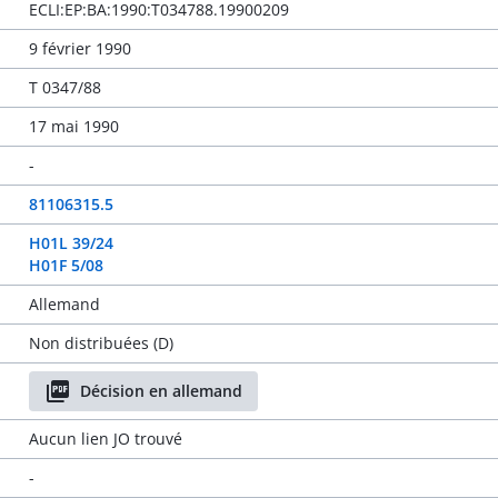
ECLI:EP:BA:1990:T034788.19900209
9 février 1990
T 0347/88
17 mai 1990
-
81106315.5
H01L 39/24
H01F 5/08
Allemand
Non distribuées (D)
Décision en allemand
Aucun lien JO trouvé
-