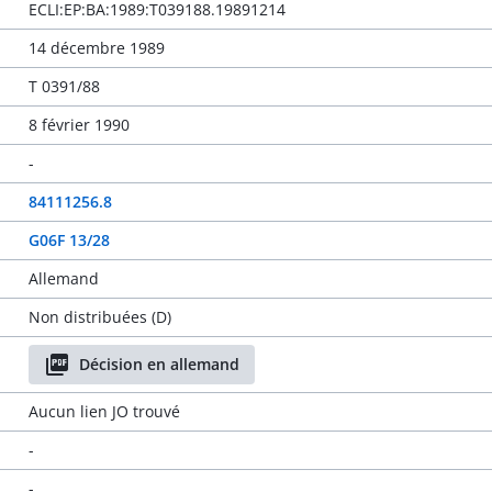
ECLI:EP:BA:1989:T039188.19891214
14 décembre 1989
T 0391/88
8 février 1990
-
84111256.8
G06F 13/28
Allemand
Non distribuées (D)
Décision en allemand
Aucun lien JO trouvé
-
-