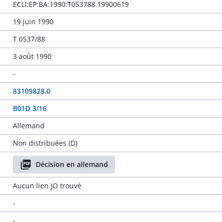
ECLI:EP:BA:1990:T053788.19900619
19 juin 1990
T 0537/88
3 août 1990
-
83109828.0
B01D 3/16
Allemand
Non distribuées (D)
Décision en allemand
Aucun lien JO trouvé
-
-