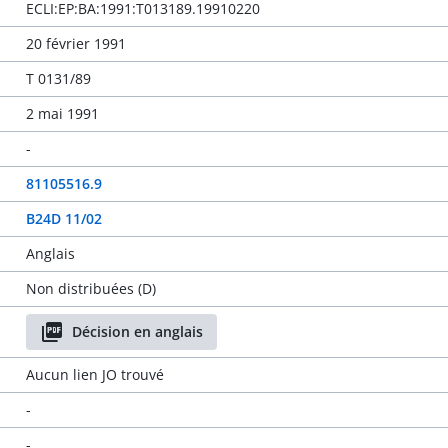
ECLI:EP:BA:1991:T013189.19910220
20 février 1991
T 0131/89
2 mai 1991
-
81105516.9
B24D 11/02
Anglais
Non distribuées (D)
Décision en anglais
Aucun lien JO trouvé
-
-