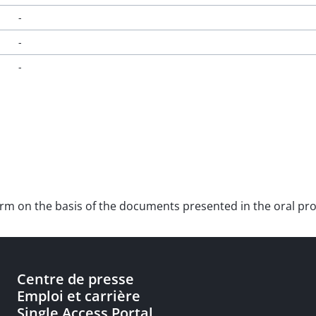
-
-
-
m on the basis of the documents presented in the oral proce
Centre de presse
Emploi et carrière
Single Access Portal