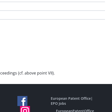
edings (cf. above point VII).
European Patent Office
|
EPO Jobs
EuropeanPatentOffice