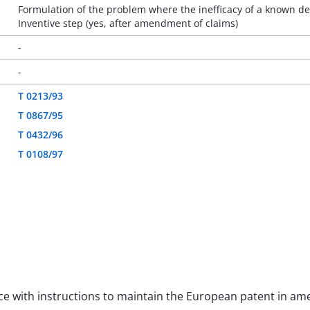
Formulation of the problem where the inefficacy of a known devi
Inventive step (yes, after amendment of claims)
-
-
T 0213/93
T 0867/95
T 0432/96
T 0108/97
ance with instructions to maintain the European patent in 