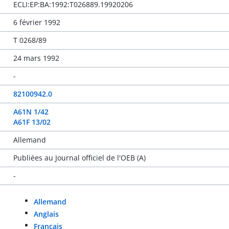
ECLI:EP:BA:1992:T026889.19920206
6 février 1992
T 0268/89
24 mars 1992
-
82100942.0
A61N 1/42
A61F 13/02
Allemand
Publiées au Journal officiel de l'OEB (A)
-
Allemand
Anglais
Français