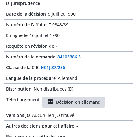
la jurisprudence
Date de la décision
9 juilliet 1990
Numéro de l'affaire
T 0343/89
En ligne le
16 juilliet 1990
Requête en révision de
-
Numéro de la demande
84103386.3
Classe de la CIB
H01J 37/256
Langue de la procédure
Allemand
Distribution
Non distribuées (D)
Téléchargement
Décision en allemand
Versions JO
Aucun lien JO trouvé
Autres décisions pour cet affaire
-
Résumés pour cette décision
-