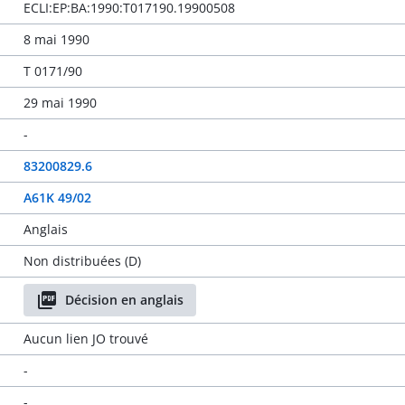
ECLI:EP:BA:1990:T017190.19900508
8 mai 1990
T 0171/90
29 mai 1990
-
83200829.6
A61K 49/02
Anglais
Non distribuées (D)
Décision en anglais
Aucun lien JO trouvé
-
-