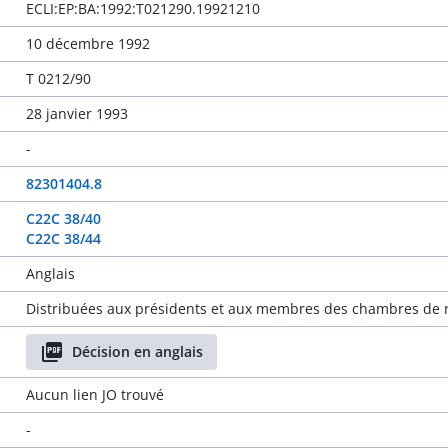
ECLI:EP:BA:1992:T021290.19921210
10 décembre 1992
T 0212/90
28 janvier 1993
-
82301404.8
C22C 38/40
C22C 38/44
Anglais
Distribuées aux présidents et aux membres des chambres de r
Décision en anglais
Aucun lien JO trouvé
-