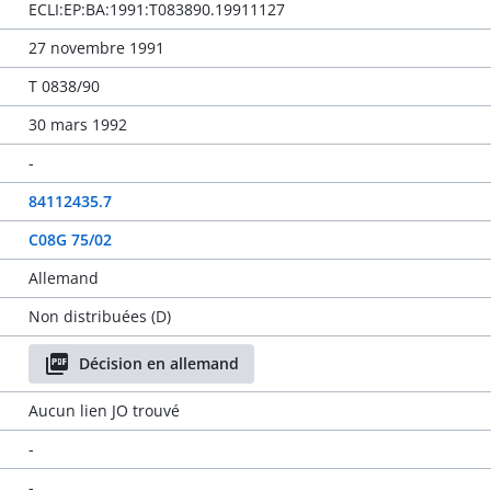
ECLI:EP:BA:1991:T083890.19911127
27 novembre 1991
T 0838/90
30 mars 1992
-
84112435.7
C08G 75/02
Allemand
Non distribuées (D)
Décision en allemand
Aucun lien JO trouvé
-
-