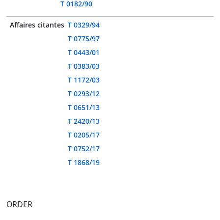
T 0182/90
Affaires citantes
T 0329/94
T 0775/97
T 0443/01
T 0383/03
T 1172/03
T 0293/12
T 0651/13
T 2420/13
T 0205/17
T 0752/17
T 1868/19
ORDER