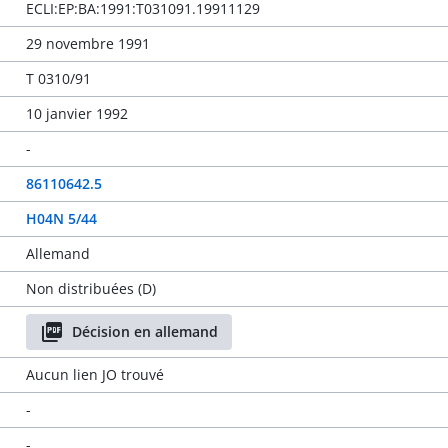
ECLI:EP:BA:1991:T031091.19911129
29 novembre 1991
T 0310/91
10 janvier 1992
-
86110642.5
H04N 5/44
Allemand
Non distribuées (D)
Décision en allemand
Aucun lien JO trouvé
-
-