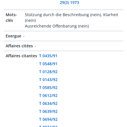
29(3) 1973
Mots-
Stützung durch die Beschreibung (nein), Klarheit
clés
(nein)
Ausreichende Offenbarung (nein)
Exergue
-
Affaires citées
-
Affaires citantes
T 0435/91
T 0548/91
T 0128/92
T 0143/92
T 0585/92
T 0612/92
T 0634/92
T 0639/92
T 0694/92