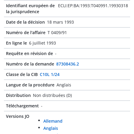
Identifiant européen de
ECLI:EP:BA:1993:T040991.19930318
la jurisprudence
Date de la décision
18 mars 1993
Numéro de l'affaire
T 0409/91
En ligne le
6 juilliet 1993
Requête en révision de
-
Numéro de la demande
87308436.2
Classe de la CIB
C10L 1/24
Langue de la procédure
Anglais
Distribution
Non distribuées (D)
Téléchargement
-
Versions JO
Allemand
Anglais