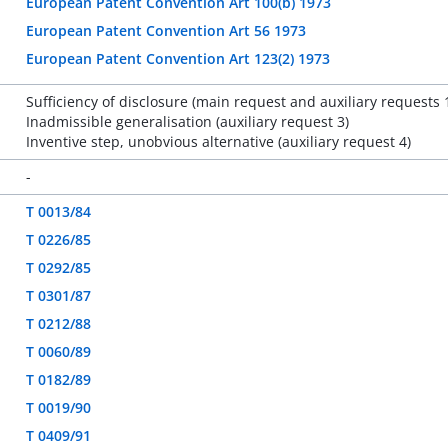
European Patent Convention Art 100(b) 1973
European Patent Convention Art 56 1973
European Patent Convention Art 123(2) 1973
Sufficiency of disclosure (main request and auxiliary requests 1
Inadmissible generalisation (auxiliary request 3)
Inventive step, unobvious alternative (auxiliary request 4)
-
T 0013/84
T 0226/85
T 0292/85
T 0301/87
T 0212/88
T 0060/89
T 0182/89
T 0019/90
T 0409/91