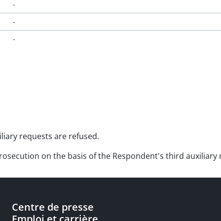
-
-
-
liary requests are refused.
 prosecution on the basis of the Respondent's third auxiliary
Centre de presse
Emploi et carrière