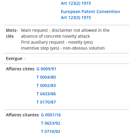
Art 123(2) 1973
European Patent Convention
Art 123(3) 1973
Mots-
Main request - disclaimer not allowed in the
clés
absence of concrete novelty attack
First auxiliary request - novelty (yes)
Inventive step (yes) - non-obvious solution
Exergue
-
Affaires citées
G 0009/91
T 0004/80
T 0002/83
T 0433/86
T 0170/87
Affaires citantes
G 0001/16
T 0653/92
T 0710/92