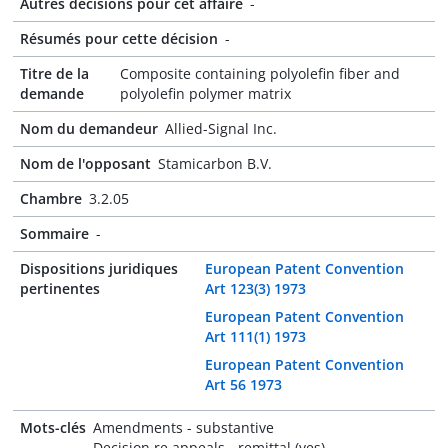
Autres décisions pour cet affaire
-
Résumés pour cette décision
-
Titre de la
Composite containing polyolefin fiber and
demande
polyolefin polymer matrix
Nom du demandeur
Allied-Signal Inc.
Nom de l'opposant
Stamicarbon B.V.
Chambre
3.2.05
Sommaire
-
Dispositions juridiques
European Patent Convention
pertinentes
Art 123(3) 1973
European Patent Convention
Art 111(1) 1973
European Patent Convention
Art 56 1973
Mots-clés
Amendments - substantive
Decision re appeals - remittal (yes)