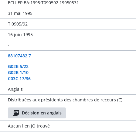
ECLI:EP:BA:1995:T090592.19950531
31 mai 1995
T 0905/92
16 juin 1995
-
88107482.7
G02B 5/22
G02B 1/10
C03C 17/36
Anglais
Distribuées aux présidents des chambres de recours (C)
Décision en anglais
Aucun lien JO trouvé