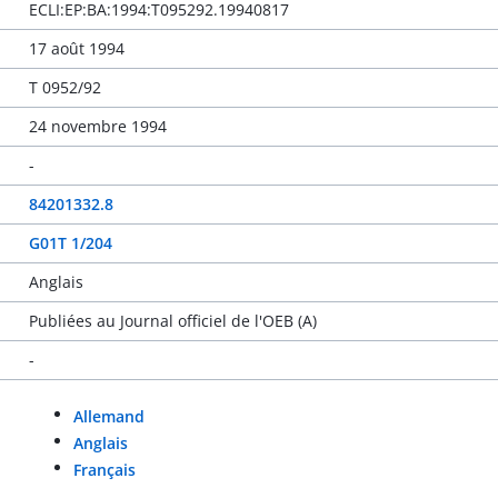
ECLI:EP:BA:1994:T095292.19940817
17 août 1994
T 0952/92
24 novembre 1994
-
84201332.8
G01T 1/204
Anglais
Publiées au Journal officiel de l'OEB (A)
-
Allemand
Anglais
Français