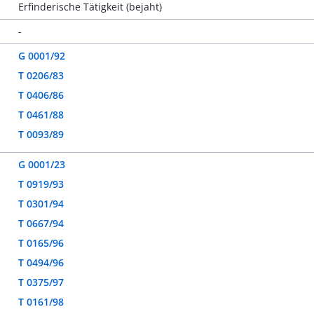
Erfinderische Tätigkeit (bejaht)
-
G 0001/92
T 0206/83
T 0406/86
T 0461/88
T 0093/89
G 0001/23
T 0919/93
T 0301/94
T 0667/94
T 0165/96
T 0494/96
T 0375/97
T 0161/98