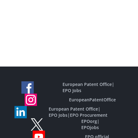
European Patent Office
|
EPO Jobs
EuropeanPatentOffice
European Patent Office
|
EPO Jobs
|
EPO Procurement
EPOorg
|
EPOjobs
EPO official