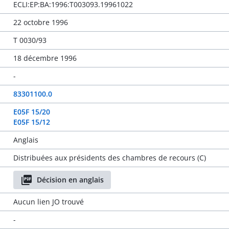
ECLI:EP:BA:1996:T003093.19961022
22 octobre 1996
T 0030/93
18 décembre 1996
-
83301100.0
E05F 15/20
E05F 15/12
Anglais
Distribuées aux présidents des chambres de recours (C)
Décision en anglais
Aucun lien JO trouvé
-