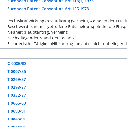
European Patent Convention Art 113(1) 1973
European Patent Convention Art 125 1973
Rechtskraftwirkung (res judicata) (verneint) - eine im der Er
Beschwerdekammer getroffene Entscheidung bindet die Einspr
Neuheit (Hauptantrag, verneint)
Nächstliegender Stand der Technik
Erfinderische Tätigkeit (Hilfsantrag, bejaht) - nicht naheliegen
-
G 0005/83
T 0007/86
T 0269/87
T 0298/87
T 0332/87
T 0666/89
T 0690/91
T 0843/91
T 0934/91