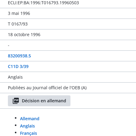
ECLI:EP:BA:1996:T016793.19960503
3 mai 1996
T 0167/93
18 octobre 1996
-
83200938.5
C11D 3/39
Anglais
Publiées au Journal officiel de l'OEB (A)
Décision en allemand
Allemand
Anglais
Français