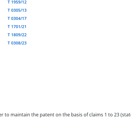
T 1959/12
T 0305/13
T 0304/17
T 1701/21
T 1809/22
T 0308/23
er to maintain the patent on the basis of claims 1 to 23 (stat