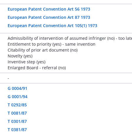
European Patent Convention Art 56 1973
European Patent Convention Art 87 1973
European Patent Convention Art 105(1) 1973
Admissibility of intervention of assumed infringer (no) - too lat
Entitlement to priority (yes) - same invention
Citability of prior art document (no)
Novelty (yes)
Inventive step (yes)
Enlarged Board - referral (no)
-
G 0004/91
G 0001/94
T 0292/85
T 0081/87
T 0301/87
T 0381/87