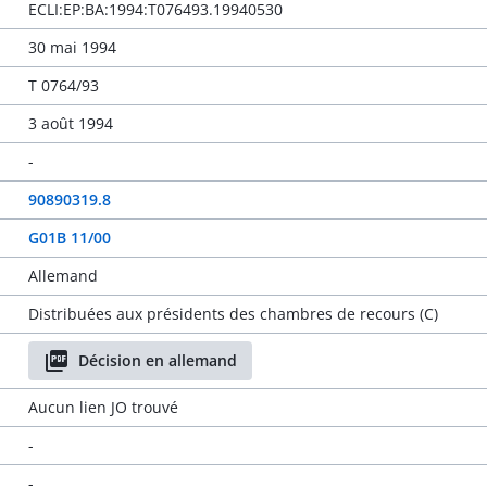
ECLI:EP:BA:1994:T076493.19940530
30 mai 1994
T 0764/93
3 août 1994
-
90890319.8
G01B 11/00
Allemand
Distribuées aux présidents des chambres de recours (C)
Décision en allemand
Aucun lien JO trouvé
-
-