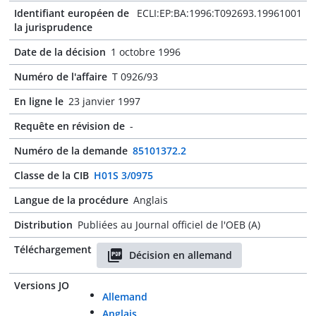
Identifiant européen de
ECLI:EP:BA:1996:T092693.19961001
la jurisprudence
Date de la décision
1 octobre 1996
Numéro de l'affaire
T 0926/93
En ligne le
23 janvier 1997
Requête en révision de
-
Numéro de la demande
85101372.2
Classe de la CIB
H01S 3/0975
Langue de la procédure
Anglais
Distribution
Publiées au Journal officiel de l'OEB (A)
Téléchargement
Décision en allemand
Versions JO
Allemand
Anglais