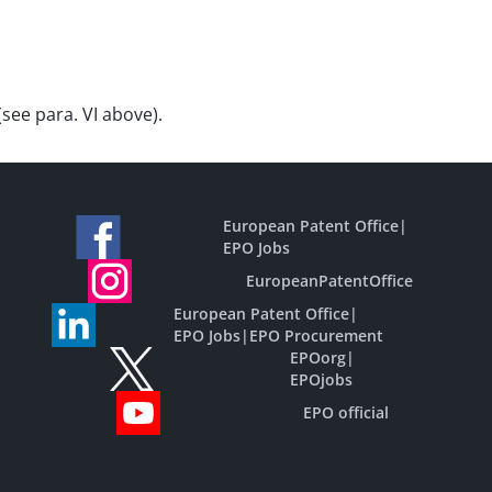
(see para. VI above).
European Patent Office
|
EPO Jobs
EuropeanPatentOffice
European Patent Office
|
EPO Jobs
|
EPO Procurement
EPOorg
|
EPOjobs
EPO official