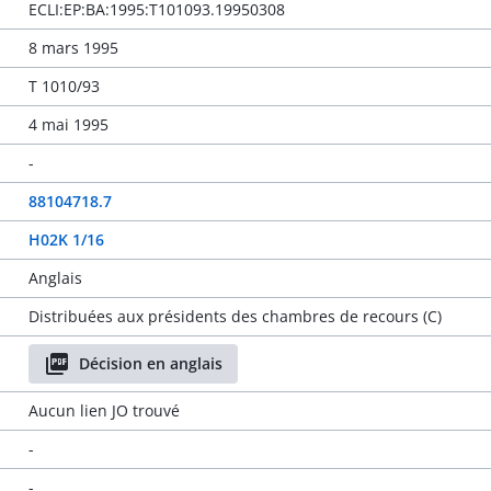
ECLI:EP:BA:1995:T101093.19950308
8 mars 1995
T 1010/93
4 mai 1995
-
88104718.7
H02K 1/16
Anglais
Distribuées aux présidents des chambres de recours (C)
Décision en anglais
Aucun lien JO trouvé
-
-