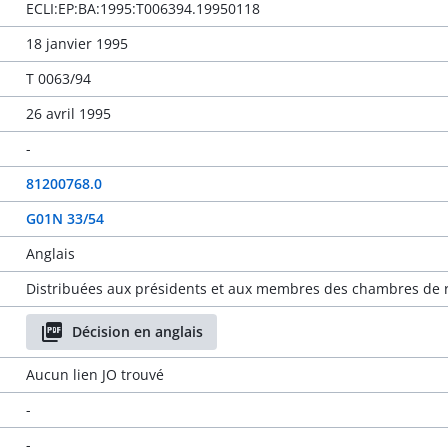
ECLI:EP:BA:1995:T006394.19950118
18 janvier 1995
T 0063/94
26 avril 1995
-
81200768.0
G01N 33/54
Anglais
Distribuées aux présidents et aux membres des chambres de r
Décision en anglais
Aucun lien JO trouvé
-
-