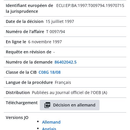
Identifiant européen de
ECLI:EP:BA:1997:T009794.19970715
la jurisprudence
Date de la décision
15 juilliet 1997
Numéro de l'affaire
T 0097/94
En ligne le
6 novembre 1997
Requête en révision de
-
Numéro de la demande
86402042.5
Classe de la CIB
C08G 18/08
Langue de la procédure
Français
Distribution
Publiées au Journal officiel de l'OEB (A)
Téléchargement
Décision en allemand
Versions JO
Allemand
Anglais